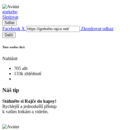
gorkeho
Sledovat
Sdílet
Facebook
X
Zkopírovat odkaz
Další
Tuto osobu chci:
Nahlásit
705 alb
133k zhlédnutí
Náš tip
Stáhněte si Rajče do kapsy!
Rychlejší a jednodušší přístup
k vašim fotkám a videím.