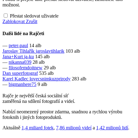
možnost.
Přestat sledovat uživatele
Zablokovat
Zrušit
Další lidé na Rajčeti
—
peter-paul
14 alb
Jaroslav Tihlařík
jaroslavtihlarik
103 alb
Jana+Kurt
ja-ku
145 alb
—
nikanna039
28 alb
—
filosofemdoitnew
29 alb
Dan
superfotograf
535 alb
Karel Kadlec
lovecsnimkuzprirody
283 alb
—
bigmanhere75
9 alb
Rajče je největší česká sociální síť
zaměřená na sdílení fotografií a videí.
Nabízí neomezený prostor zdarma, snadnou a rychlou výrobu
fotoknih i jiných fotoproduktů.
Aktuálně
1,4 miliard fotek
,
7,86 milionů videí
a
1,42 milionů lidí
.