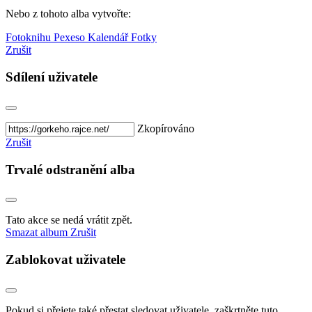
Nebo z tohoto alba vytvořte:
Fotoknihu
Pexeso
Kalendář
Fotky
Zrušit
Sdílení uživatele
Zkopírováno
Zrušit
Trvalé odstranění alba
Tato akce se nedá vrátit zpět.
Smazat album
Zrušit
Zablokovat uživatele
Pokud si přejete také přestat sledovat uživatele, zaškrtněte tuto