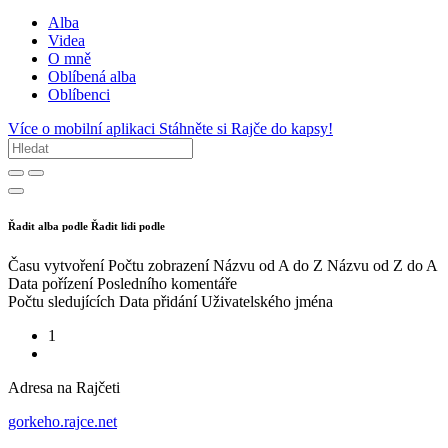
Alba
Videa
O mně
Oblíbená alba
Oblíbenci
Více o mobilní aplikaci
Stáhněte si Rajče do kapsy!
Řadit alba podle
Řadit lidi podle
Času vytvoření
Počtu zobrazení
Názvu od A do Z
Názvu od Z do A
Data pořízení
Posledního komentáře
Počtu sledujících
Data přidání
Uživatelského jména
1
Adresa na Rajčeti
gorkeho.rajce.net